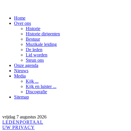
Christelijk gemengd koor The Credo Singers, Rott
Home
Over ons
Historie
Historie dirigenten
Bestuur
Muzikale leiding
De leden
Lid worden
Steun ons
Onze agenda
Nieuws
Media
Kijk ...
Kijk en luister ...
Discografie
Sitemap
vrijdag 7 augustus 2026
LEDENPORTAAL
UW PRIVACY